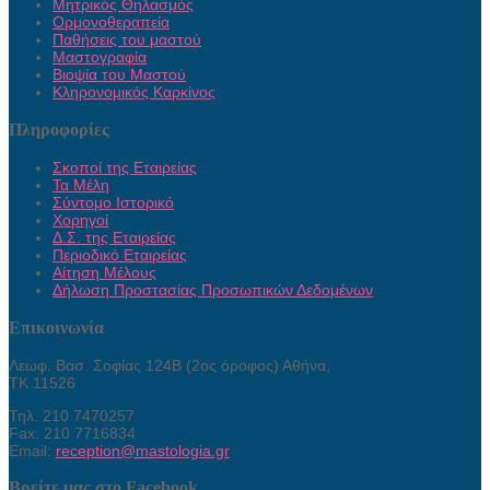
Μητρικός Θηλασμός
Ορμονοθεραπεία
Παθήσεις του μαστού
Μαστογραφία
Βιοψία του Μαστού
Κληρονομικός Καρκίνος
Πληροφορίες
Σκοποί της Εταιρείας
Τα Μέλη
Σύντομο Ιστορικό
Χορηγοί
Δ.Σ. της Εταιρείας
Περιοδικό Εταιρείας
Αίτηση Μέλους
Δήλωση Προστασίας Προσωπικών Δεδομένων
Επικοινωνία
Λεωφ. Βασ. Σοφίας 124Β (2ος όροφος) Αθήνα,
ΤΚ 11526
Τηλ. 210 7470257
Fax: 210 7716834
Email:
reception@mastologia.gr
Βρείτε μας στο Facebook