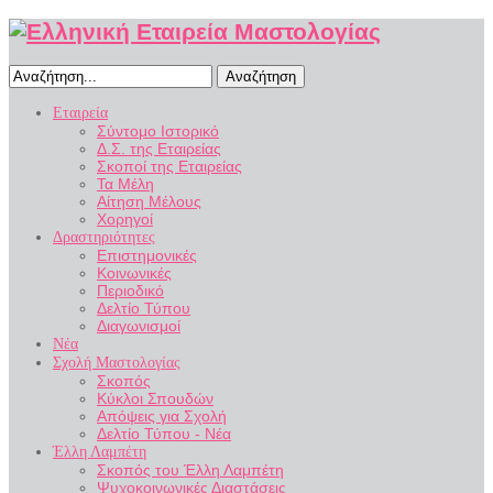
Αναζήτηση
Εταιρεία
Σύντομο Ιστορικό
Δ.Σ. της Εταιρείας
Σκοποί της Εταιρείας
Τα Μέλη
Αίτηση Μέλους
Χορηγοί
Δραστηριότητες
Επιστημονικές
Κοινωνικές
Περιοδικό
Δελτίο Τύπου
Διαγωνισμοί
Νέα
Σχολή Μαστολογίας
Σκοπός
Κύκλοι Σπουδών
Απόψεις για Σχολή
Δελτίο Τύπου - Νέα
Έλλη Λαμπέτη
Σκοπός του Έλλη Λαμπέτη
Ψυχοκοινωνικές Διαστάσεις