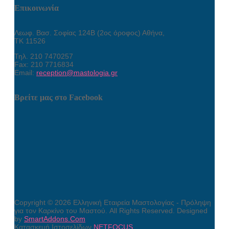
Επικοινωνία
Λεωφ. Βασ. Σοφίας 124Β (2ος όροφος) Αθήνα,
ΤΚ 11526
Τηλ. 210 7470257
Fax: 210 7716834
Email:
reception@mastologia.gr
Βρείτε μας στο Facebook
Copyright © 2026 Ελληνική Εταιρεία Μαστολογίας - Πρόληψη
για τον Καρκίνο του Μαστού. All Rights Reserved. Designed
by
SmartAddons.Com
Κατασκευή Ιστοσελίδων
NETFOCUS