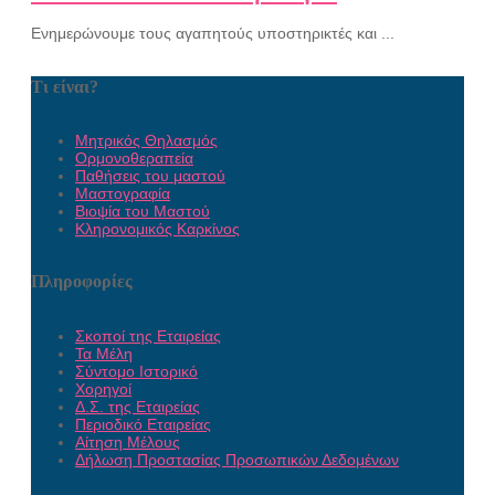
Ενημερώνουμε τους αγαπητούς υποστηρικτές και ...
Τι είναι?
Μητρικός Θηλασμός
Ορμονοθεραπεία
Παθήσεις του μαστού
Μαστογραφία
Βιοψία του Μαστού
Κληρονομικός Καρκίνος
Πληροφορίες
Σκοποί της Εταιρείας
Τα Μέλη
Σύντομο Ιστορικό
Χορηγοί
Δ.Σ. της Εταιρείας
Περιοδικό Εταιρείας
Αίτηση Μέλους
Δήλωση Προστασίας Προσωπικών Δεδομένων