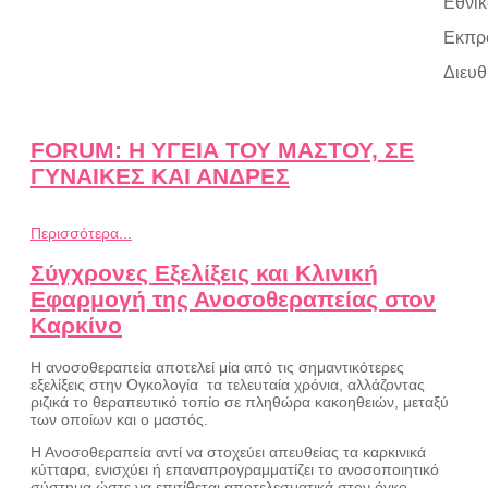
Εθνικ
Εκπρό
Διευθ
FORUM: Η ΥΓΕΙΑ ΤΟΥ ΜΑΣΤΟΥ, ΣΕ
ΓΥΝΑΙΚΕΣ ΚΑΙ ΑΝΔΡΕΣ
Περισσότερα...
Σύγχρονες Εξελίξεις και Κλινική
Εφαρμογή της Ανοσοθεραπείας στον
Καρκίνο
Η ανοσοθεραπεία αποτελεί μία από τις σημαντικότερες
εξελίξεις στην Oγκολογία τα τελευταία χρόνια, αλλάζοντας
ριζικά το θεραπευτικό τοπίο σε πληθώρα κακοηθειών, μεταξύ
των οποίων και ο μαστός.
Η Ανοσοθεραπεία αντί να στοχεύει απευθείας τα καρκινικά
κύτταρα, ενισχύει ή επαναπρογραμματίζει το ανοσοποιητικό
σύστημα ώστε να επιτίθεται αποτελεσματικά στον όγκο.