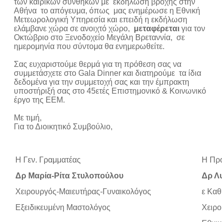
των καιρικών συνθηκών με εκδήλωση βροχής στην
Αθήνα το απόγευμα, όπως μας ενημέρωσε η Εθνική
Μετεωρολογική Υπηρεσία και επειδή η εκδήλωση
ελάμβανε χώρα σε ανοιχτό χώρο,
μεταφέρεται
για τον
Οκτώβριο στο Ξενοδοχείο Μεγάλη Βρεταννία, σε
ημερομηνία που σύντομα θα ενημερωθείτε.
Σας ευχαριστούμε θερμά για τη πρόθεση σας να
συμμετάσχετε στο Gala Dinner και διατηρούμε τα ίδια
δεδομένα για την συμμετοχή σας και την έμπρακτη
υποστήριξή σας στο 45ετές Επιστημονικό & Κοινωνικό
έργο της ΕΕΜ.
Με τιμή,
Για το Διοικητικό Συμβούλιο,
Η Γεν. Γραμματέας
Η Πρ
Δρ Μαρία-Ρίτα Στυλοπούλου
Δρ Λ
Χειρουργός-Μαιευτήρας-
Γυναικολόγος
ε Καθ
Εξειδικευμένη Μαστολόγος
Χειρο