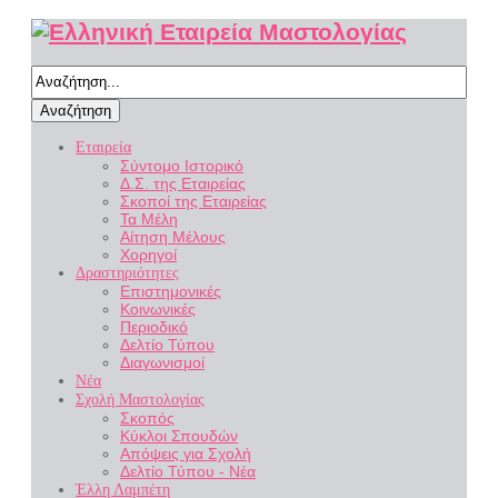
Αναζήτηση
Εταιρεία
Σύντομο Ιστορικό
Δ.Σ. της Εταιρείας
Σκοποί της Εταιρείας
Τα Μέλη
Αίτηση Μέλους
Χορηγοί
Δραστηριότητες
Επιστημονικές
Κοινωνικές
Περιοδικό
Δελτίο Τύπου
Διαγωνισμοί
Νέα
Σχολή Μαστολογίας
Σκοπός
Κύκλοι Σπουδών
Απόψεις για Σχολή
Δελτίο Τύπου - Νέα
Έλλη Λαμπέτη