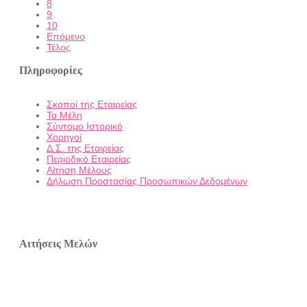
8
9
10
Επόμενο
Τέλος
Πληροφορίες
Σκοποί της Εταιρείας
Τα Μέλη
Σύντομο Ιστορικό
Χορηγοί
Δ.Σ. της Εταιρείας
Περιοδικό Εταιρείας
Αίτηση Μέλους
Δήλωση Προστασίας Προσωπικών Δεδομένων
Αιτήσεις Μελών